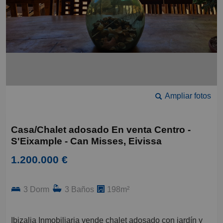
Ampliar fotos
Casa/Chalet adosado En venta Centro -
S'Eixample - Can Misses, Eivissa
1.200.000 €
3 Dorm
3 Baños
198m²
Ibizalia Inmobiliaria vende chalet adosado con jardín y