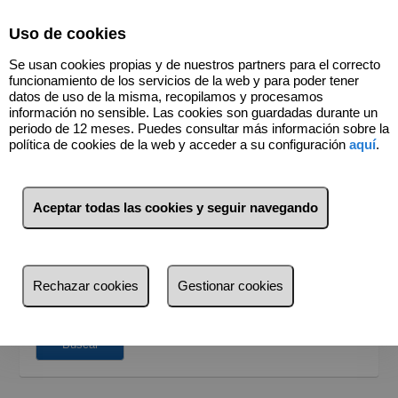
Select Language
▼
Uso de cookies
Se usan cookies propias y de nuestros partners para el correcto
funcionamiento de los servicios de la web y para poder tener
datos de uso de la misma, recopilamos y procesamos
información no sensible. Las cookies son guardadas durante un
periodo de 12 meses. Puedes consultar más información sobre la
política de cookies de la web y acceder a su configuración
aquí
.
BUSCADOR
Venta
Alquiler
Aceptar todas las cookies y seguir navegando
¿Dónde quieres buscar?
Provincia
Rechazar cookies
Gestionar cookies
Provincia
Busca por referencia, precio, tipo...
Balears (Illes)
Buscar