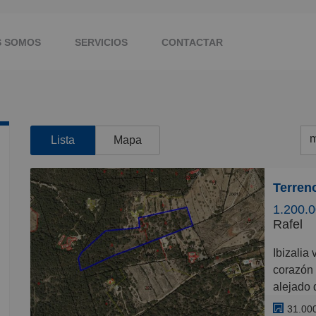
S SOMOS
SERVICIOS
CONTACTAR
m
Lista
Mapa
m
M
1.200.0
B
Rafel
C
Ibizalia vende en exclusiva precioso terreno rústico en el
P
corazón 
alejado 
G
normativ
31.00