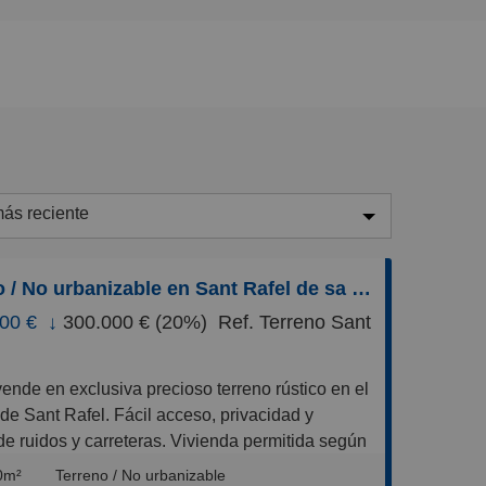
ás reciente
ás reciente
Terreno / No urbanizable en Sant Rafel de sa Creu, Sant Antoni de Portmany
enos reciente
00 €
↓
300.000 € (20%)
Ref. Terreno Sant
aratos
aros
equeños
de Sant Rafel. Fácil acceso, privacidad y
de ruidos y carreteras. Vivienda permitida según
randes
a actual de 300 / 350 m2. Luz y agua. Se vende
0m²
Terreno / No urbanizable