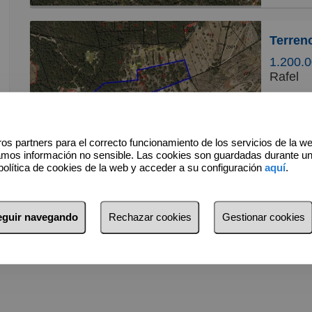
sin proy
Ibizalia
ROAIIB 
1.200.0
Rafel
Ibizalia vende en exclusiva precioso terreno rústico en el
corazón 
alejado 
os partners para el correcto funcionamiento de los servicios de la w
normativ
amos información no sensible. Las cookies son guardadas durante u
31.00
política de cookies de la web y acceder a su configuración
aquí
.
sin proy
Ibizalia
seguir navegando
Rechazar cookies
Gestionar cookies
ROAIIB 