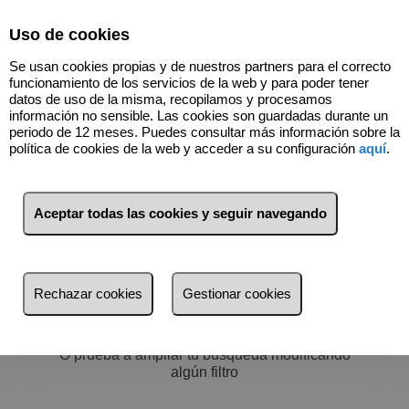
Select Language
▼
Uso de cookies
Se usan cookies propias y de nuestros partners para el correcto
funcionamiento de los servicios de la web y para poder tener
datos de uso de la misma, recopilamos y procesamos
información no sensible. Las cookies son guardadas durante un
periodo de 12 meses. Puedes consultar más información sobre la
política de cookies de la web y acceder a su configuración
aquí
.
Filtros
más reciente
Aceptar todas las cookies y seguir navegando
más reciente
Menos reciente
No hay nada por aquí :)
Rechazar cookies
Gestionar cookies
Baratos
Volver a buscar
Caros
O prueba a ampliar tu búsqueda modificando
Pequeños
algún filtro
Grandes